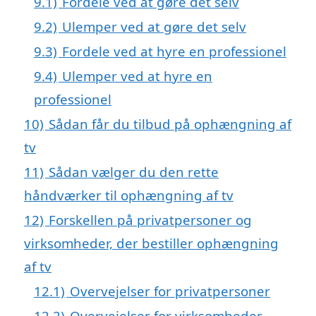
9.1)
Fordele ved at gøre det selv
9.2)
Ulemper ved at gøre det selv
9.3)
Fordele ved at hyre en professionel
9.4)
Ulemper ved at hyre en
professionel
10)
Sådan får du tilbud på ophængning af
tv
11)
Sådan vælger du den rette
håndværker til ophængning af tv
12)
Forskellen på privatpersoner og
virksomheder, der bestiller ophængning
af tv
12.1)
Overvejelser for privatpersoner
12.2)
Overvejelser for virksomheder