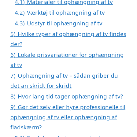
4.1)
Materialer til ophængning af tv
4.2)
Værktøj til ophængning af tv
4.3)
Udstyr til ophængning af tv
5)
Hvilke typer af ophængning af tv findes
der?
6)
Lokale prisvariationer for ophængning
af tv
7)
Ophængning af tv – sådan griber du
det an skridt for skridt
8)
Hvor lang tid tager ophængning af tv?
9)
Gør det selv eller hyre professionelle til
ophængning af tv eller ophængning af
fladskærm?