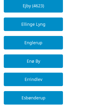
Ejby (4623)
Ellinge Lyng
Englerup
Enø By
Errindlev
Esbønderup