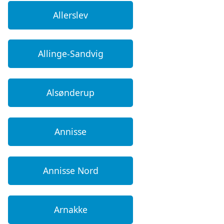
Allerslev
Allinge-Sandvig
Alsønderup
Annisse
Annisse Nord
Arnakke