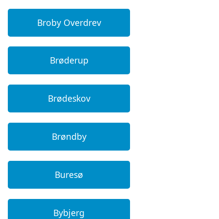
Broby Overdrev
Brøderup
Brødeskov
Brøndby
Buresø
Bybjerg