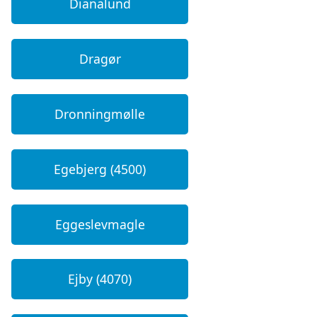
Dianalund
Dragør
Dronningmølle
Egebjerg (4500)
Eggeslevmagle
Ejby (4070)