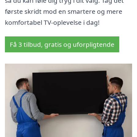
så du kan føle dig tryg i dit valg. Tag det
første skridt mod en smartere og mere
komfortabel TV-oplevelse i dag!
Få 3 tilbud, gratis og uforpligtende