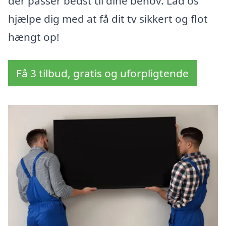
der passer bedst til dine behov. Lad os
hjælpe dig med at få dit tv sikkert og flot
hængt op!
Få 3 tilbud, gratis og uforpligtende