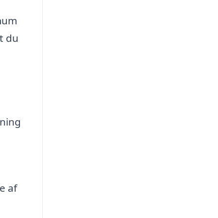
imum
at du
gning
e af