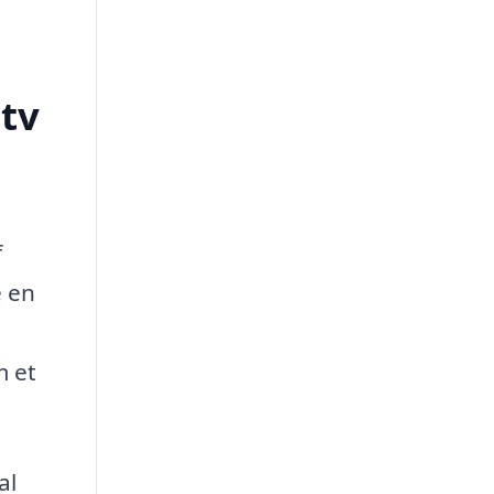
tv
f
e en
m et
al