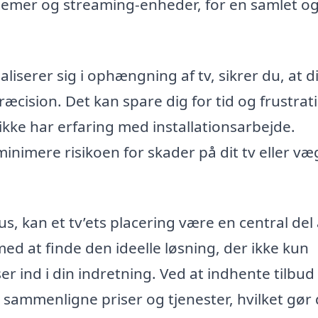
temer og streaming-enheder, for en samlet o
aliserer sig i ophængning af tv, sikrer du, at d
ræcision. Det kan spare dig for tid og frustra
u ikke har erfaring med installationsarbejde.
nimere risikoen for skader på dit tv eller v
us, kan et tv’ets placering være en central del 
ed at finde den ideelle løsning, der ikke kun
 ind i din indretning. Ved at indhente tilbud 
u sammenligne priser og tjenester, hvilket gør