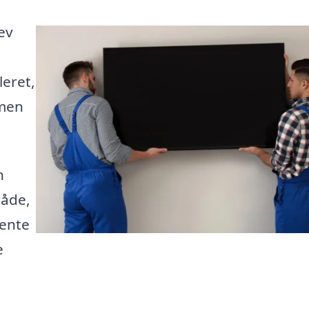
ev
g
leret,
 men
n
råde,
hente
e