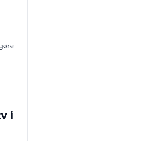
 gøre
v i