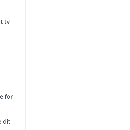
t tv
e for
 dit