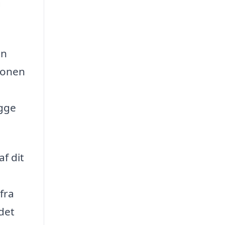
g
in
tionen
ægge
af dit
fra
 det