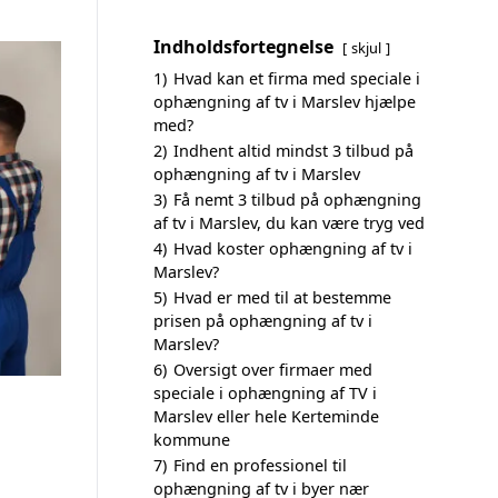
Indholdsfortegnelse
skjul
1)
Hvad kan et firma med speciale i
ophængning af tv i Marslev hjælpe
med?
2)
Indhent altid mindst 3 tilbud på
ophængning af tv i Marslev
3)
Få nemt 3 tilbud på ophængning
af tv i Marslev, du kan være tryg ved
4)
Hvad koster ophængning af tv i
Marslev?
5)
Hvad er med til at bestemme
prisen på ophængning af tv i
Marslev?
6)
Oversigt over firmaer med
speciale i ophængning af TV i
Marslev eller hele Kerteminde
kommune
7)
Find en professionel til
ophængning af tv i byer nær