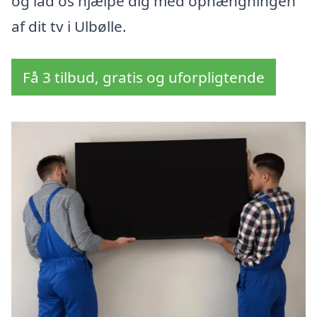
og lad os hjælpe dig med ophængningen
af dit tv i Ulbølle.
Få 3 tilbud, gratis og uforpligtende