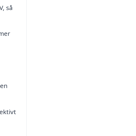
V, så
emer
oen
ektivt