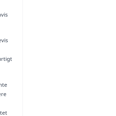
hvis
evis
rtigt
nte
ere
tet