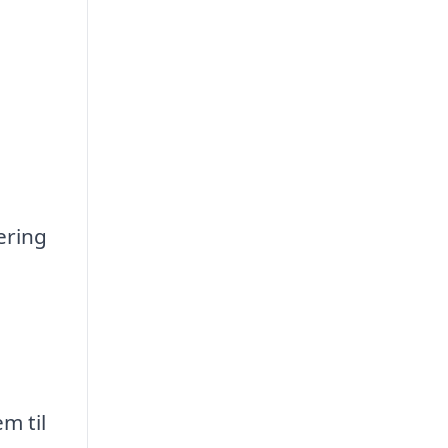
ering
m til