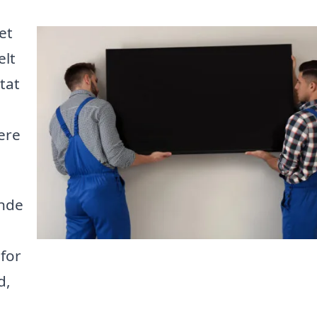
et
elt
tat
ere
inde
for
d,