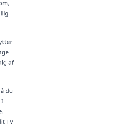
 om,
llig
ytter
tage
lg af
så du
 I
e.
it TV