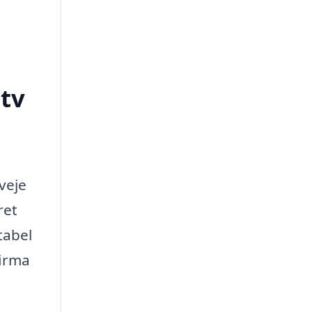
tv
veje
ret
tabel
firma