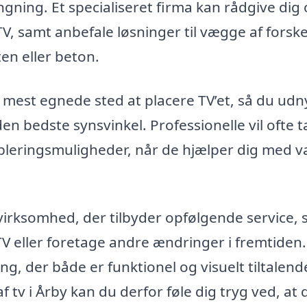
gning. Et specialiseret firma kan rådgive dig
TV, samt anbefale løsninger til vægge af forske
en eller beton.
et mest egnede sted at placere TV’et, så du udn
en bedste synsvinkel. Professionelle vil ofte 
bleringsmuligheder, når de hjælper dig med va
 virksomhed, der tilbyder opfølgende service, 
 TV eller foretage andre ændringer i fremtiden.
ng, der både er funktionel og visuelt tiltalend
tv i Årby kan du derfor føle dig tryg ved, at d