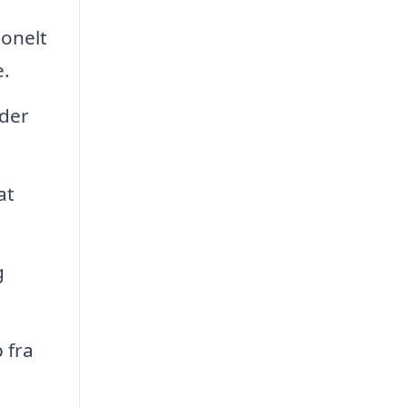
onelt
e.
ader
at
g
 fra