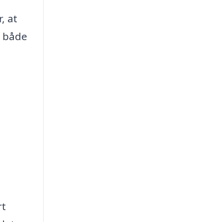
, at
e både
rt