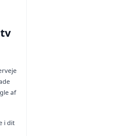
tv
erveje
lade
gle af
i dit