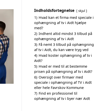
Indholdsfortegnelse
skjul
1)
Hvad kan et firma med speciale i
ophængning af tv i Aidt hjælpe
med?
2)
Indhent altid mindst 3 tilbud på
ophængning af tv i Aidt
3)
Få nemt 3 tilbud på ophængning
af tv i Aidt, du kan være tryg ved
4)
Hvad koster ophængning af tv i
Aidt?
5)
Hvad er med til at bestemme
prisen på ophængning af tv i Aidt?
6)
Oversigt over firmaer med
speciale i ophængning af TV i Aidt
eller hele Favrskov Kommune
7)
Find en professionel til
ophængning af tv i byer nær Aidt