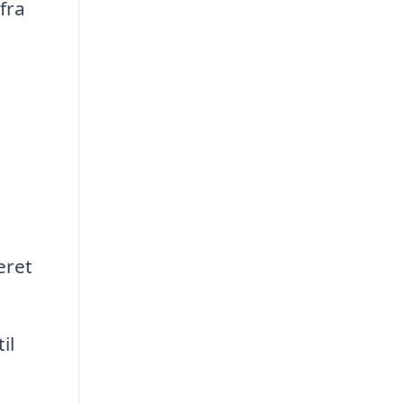
fra
eret
il