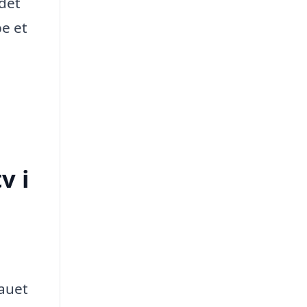
 det
be et
v i
eauet