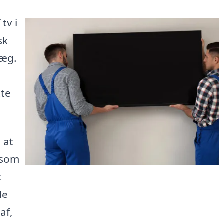
tv i
sk
ræg.
tte
 at
 som
t
le
af,