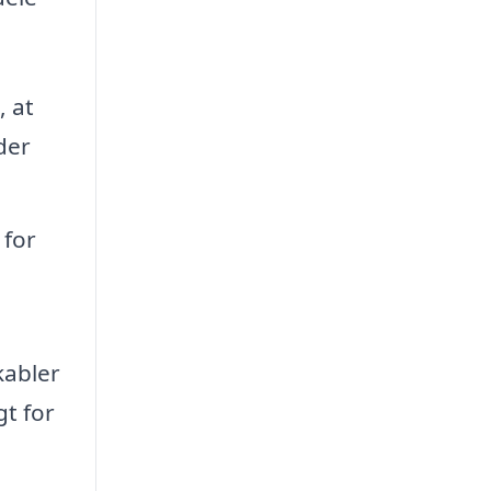
, at
der
 for
kabler
gt for