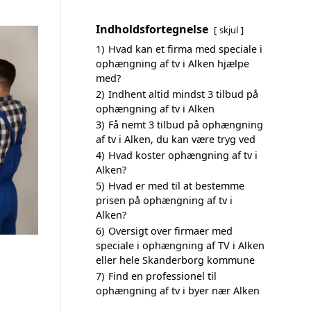
Indholdsfortegnelse
skjul
1)
Hvad kan et firma med speciale i
ophængning af tv i Alken hjælpe
med?
2)
Indhent altid mindst 3 tilbud på
ophængning af tv i Alken
3)
Få nemt 3 tilbud på ophængning
af tv i Alken, du kan være tryg ved
4)
Hvad koster ophængning af tv i
Alken?
5)
Hvad er med til at bestemme
prisen på ophængning af tv i
Alken?
6)
Oversigt over firmaer med
speciale i ophængning af TV i Alken
eller hele Skanderborg kommune
7)
Find en professionel til
ophængning af tv i byer nær Alken