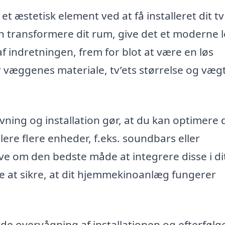
t æstetisk element ved at få installeret dit tv
 transformere dit rum, give det et moderne 
 af indretningen, frem for blot at være en løs
r væggenes materiale, tv’ets størrelse og væg
ning og installation gør, at du kan optimere 
lere flere enheder, f.eks. soundbars eller
e om den bedste måde at integrere disse i di
e at sikre, at dit hjemmekinoanlæg fungerer
e overvågning af installationen og efterføl