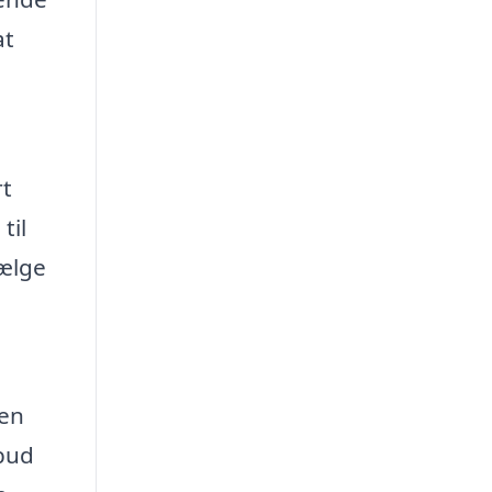
at
rt
til
vælge
gen
lbud