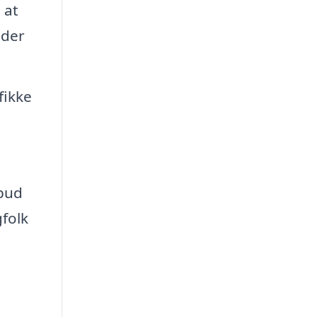
 at
 der
fikke
lbud
folk
t