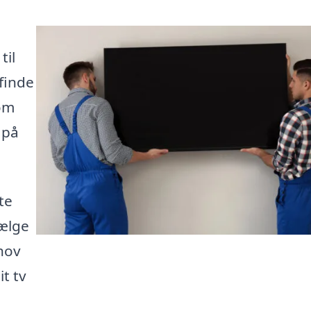
til
 finde
som
 på
te
vælge
ehov
t tv