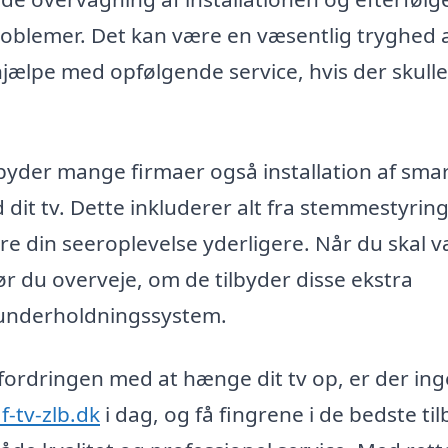
å problemer. Det kan være en væsentlig tryghed 
t hjælpe med opfølgende service, hvis der skulle
ilbyder mange firmaer også installation af sma
it tv. Dette inkluderer alt fra stemmestyring 
dre din seeroplevelse yderligere. Når du skal 
bør du overveje, om de tilbyder disse ekstra
eunderholdningssystem.
udfordringen med at hænge dit tv op, er der in
-tv-zlb.dk
i dag, og få fingrene i de bedste ti