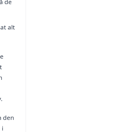
så de
at alt
ke
t
n
g
.
n den
 i