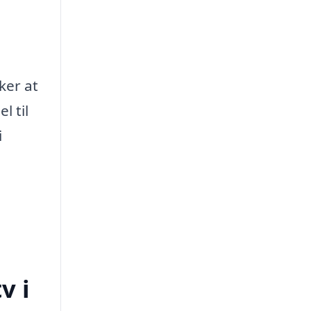
e
ker at
l til
i
v i