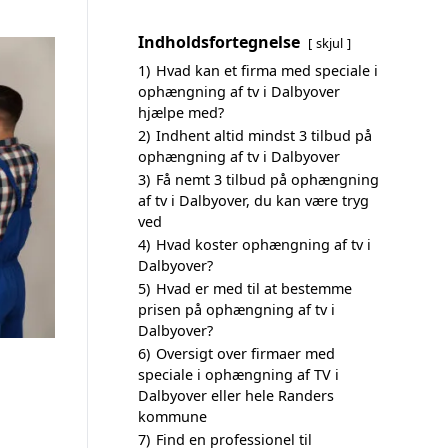
Indholdsfortegnelse
skjul
1)
Hvad kan et firma med speciale i
ophængning af tv i Dalbyover
hjælpe med?
2)
Indhent altid mindst 3 tilbud på
ophængning af tv i Dalbyover
3)
Få nemt 3 tilbud på ophængning
af tv i Dalbyover, du kan være tryg
ved
4)
Hvad koster ophængning af tv i
Dalbyover?
5)
Hvad er med til at bestemme
prisen på ophængning af tv i
Dalbyover?
6)
Oversigt over firmaer med
speciale i ophængning af TV i
Dalbyover eller hele Randers
kommune
7)
Find en professionel til