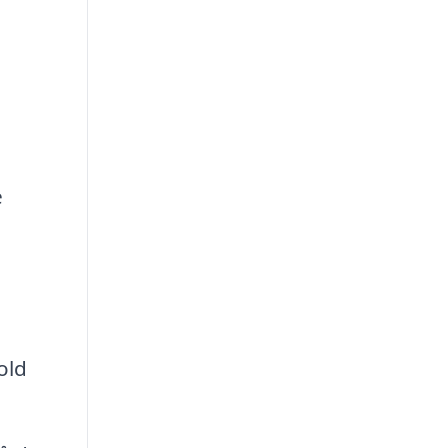
e
e
old