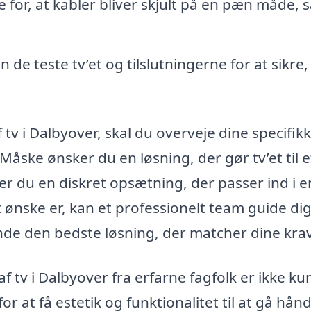
 for, at kabler bliver skjult på en pæn måde, 
 de teste tv’et og tilslutningerne for at sikre, 
tv i Dalbyover, skal du overveje dine specifik
Måske ønsker du en løsning, der gør tv’et til e
er du en diskret opsætning, der passer ind i e
t ønske er, kan et professionelt team guide di
nde den bedste løsning, der matcher dine krav
f tv i Dalbyover fra erfarne fagfolk er ikke ku
r at få estetik og funktionalitet til at gå hånd