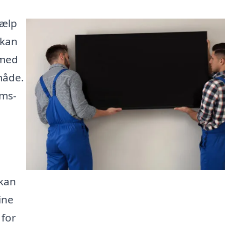
jælp
 kan
 med
måde.
rms-
 kan
ine
 for