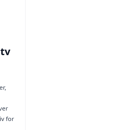
tv
er,
ver
v for