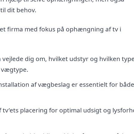
il dit behov.
m et firma med fokus på ophængning af tv i
 vejlede dig om, hvilket udstyr og hvilken typ
g vægtype.
nstallation af vægbeslag er essentielt for båd
 tv’ets placering for optimal udsigt og lysforh