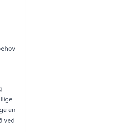
 behov
g
llige
lge en
nå ved