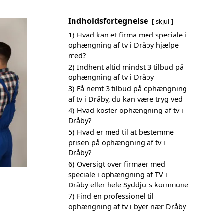
Indholdsfortegnelse
skjul
1)
Hvad kan et firma med speciale i
ophængning af tv i Dråby hjælpe
med?
2)
Indhent altid mindst 3 tilbud på
ophængning af tv i Dråby
3)
Få nemt 3 tilbud på ophængning
af tv i Dråby, du kan være tryg ved
4)
Hvad koster ophængning af tv i
Dråby?
5)
Hvad er med til at bestemme
prisen på ophængning af tv i
Dråby?
6)
Oversigt over firmaer med
speciale i ophængning af TV i
Dråby eller hele Syddjurs kommune
7)
Find en professionel til
ophængning af tv i byer nær Dråby