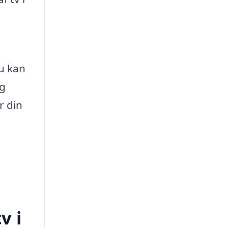
du kan
ig
r din
v i