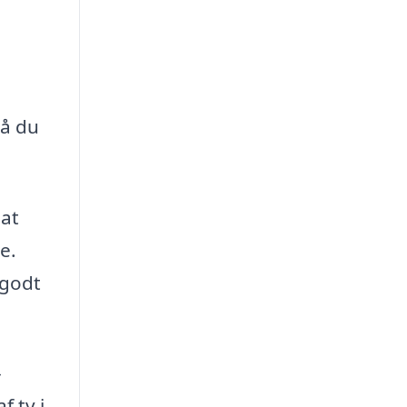
så du
 at
e.
 godt
-
f tv i