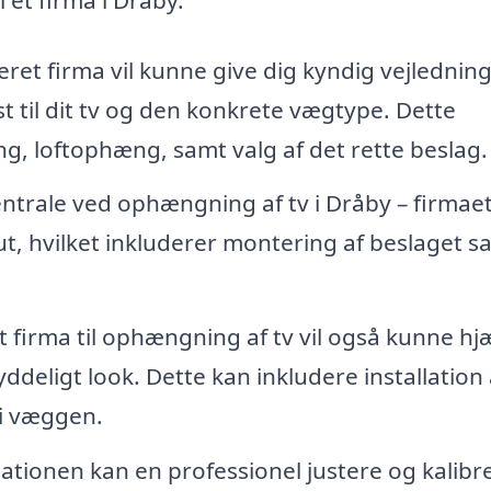
seret firma vil kunne give dig kyndig vejlednin
 til dit tv og den konkrete vægtype. Dette
, loftophæng, samt valg af det rette beslag.
trale ved ophængning af tv i Dråby – firmaet 
slut, hvilket inkluderer montering af beslaget s
 firma til ophængning af tv vil også kunne hj
ddeligt look. Dette kan inkludere installation 
 i væggen.
llationen kan en professionel justere og kalibr