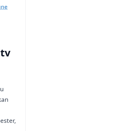
une
tv
du
 kan
ester,