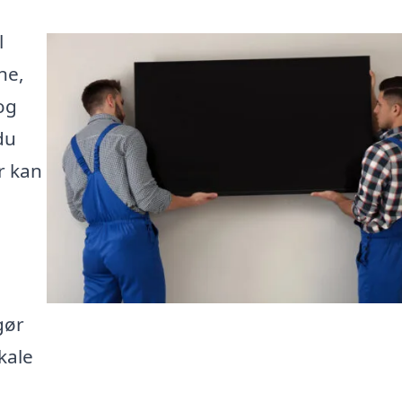
l
ne,
og
du
r kan
gør
kale