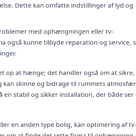
else. Dette kan omfatte indstillinger af lyd og
 problemer med ophængningen eller tv-
irma også kunne tilbyde reparation og service, 
inger.
’et op at hænge; det handler også om at sikre,
lig kan skinne og bidrage til rummets atmosfær
 en stabil og sikker installation, der både ser
eller en anden type bolig, kan optimering af tv
er om at finde det rette firma til ophængning a