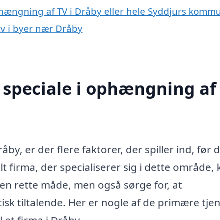
phængning af TV i Dråby eller hele Syddjurs komm
tv i byer nær Dråby
speciale i ophængning af 
y, er der flere faktorer, der spiller ind, før 
lt firma, der specialiserer sig i dette område,
 den rette måde, men også sørge for, at
isk tiltalende. Her er nogle af de primære tjen
 et firma i Dråby.