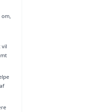
g om,
vil
amt
ælpe
af
ere