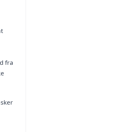
at
d fra
ke
nsker