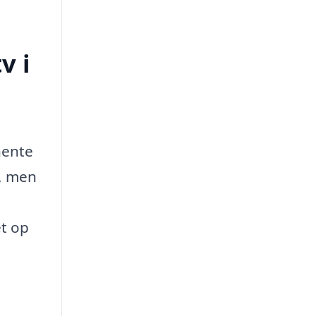
v i
hente
s, men
et op