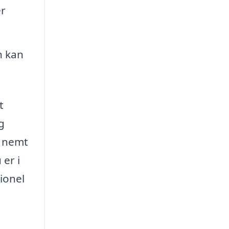
er
n kan
t
g
u nemt
 er i
ionel