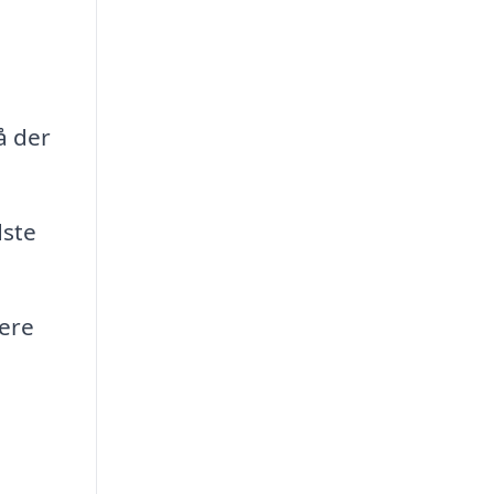
å der
dste
mere