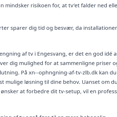
n mindsker risikoen for, at tv’et falder ned ell
rter sparer dig tid og besvær, da installatione
ængning af tv i Engesvang, er det en god idé a
giver dig mulighed for at sammenligne priser o
eslutning. På xn--ophngning-af-tv-zlb.dk kan d
t mulige løsning til dine behov. Uanset om du
ønsker at forbedre dit tv-setup, vil en profess
.