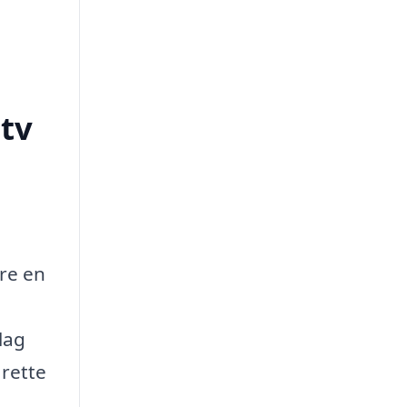
tv
are en
lag
 rette