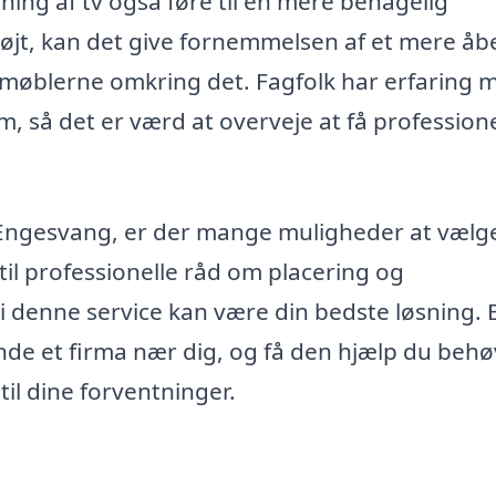
ng af tv også føre til en mere behagelig
øjt, kan det give fornemmelsen af et mere åb
e møblerne omkring det. Fagfolk har erfaring 
um, så det er værd at overveje at få profession
i Engesvang, er der mange muligheder at vælg
til professionelle råd om placering og
 i denne service kan være din bedste løsning.
inde et firma nær dig, og få den hjælp du behøv
til dine forventninger.