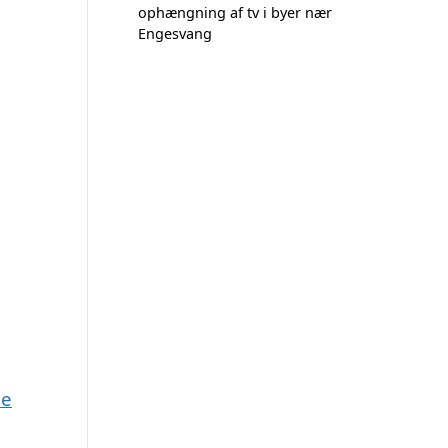
ophængning af tv i byer nær
Engesvang
de