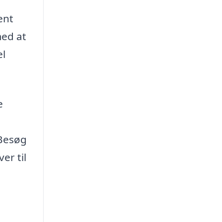
ent
med at
el
e
 Besøg
er til