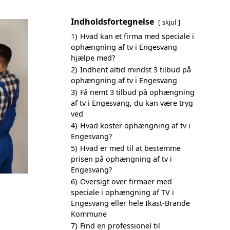
Indholdsfortegnelse
skjul
1)
Hvad kan et firma med speciale i
ophængning af tv i Engesvang
hjælpe med?
2)
Indhent altid mindst 3 tilbud på
ophængning af tv i Engesvang
3)
Få nemt 3 tilbud på ophængning
af tv i Engesvang, du kan være tryg
ved
4)
Hvad koster ophængning af tv i
Engesvang?
5)
Hvad er med til at bestemme
prisen på ophængning af tv i
Engesvang?
6)
Oversigt over firmaer med
speciale i ophængning af TV i
Engesvang eller hele Ikast-Brande
Kommune
7)
Find en professionel til