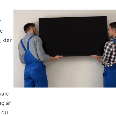
t
de
, der
t
kale
ng af
n du