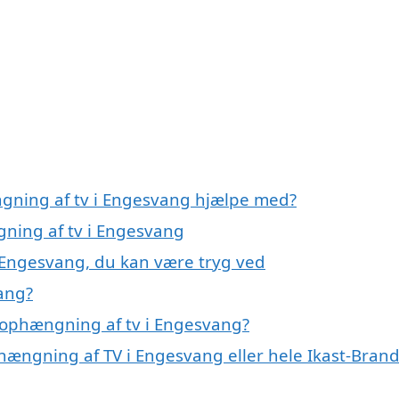
ngning af tv i Engesvang hjælpe med?
gning af tv i Engesvang
 Engesvang, du kan være tryg ved
ang?
 ophængning af tv i Engesvang?
phængning af TV i Engesvang eller hele Ikast-Bran