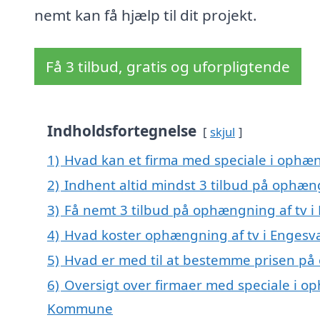
nemt kan få hjælp til dit projekt.
Få 3 tilbud, gratis og uforpligtende
Indholdsfortegnelse
skjul
1)
Hvad kan et firma med speciale i ophæ
2)
Indhent altid mindst 3 tilbud på ophæn
3)
Få nemt 3 tilbud på ophængning af tv i
4)
Hvad koster ophængning af tv i Engesv
5)
Hvad er med til at bestemme prisen på
6)
Oversigt over firmaer med speciale i o
Kommune