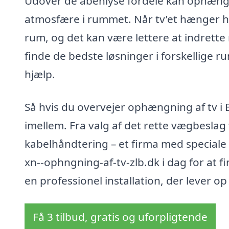
Udover de åbenlyse fordele kan ophængni
atmosfære i rummet. Når tv’et hænger h
rum, og det kan være lettere at indrett
finde de bedste løsninger i forskellige r
hjælp.
Så hvis du overvejer ophængning af tv 
imellem. Fra valg af det rette vægbeslag 
kabelhåndtering – et firma med speciale
xn--ophngning-af-tv-zlb.dk i dag for at f
en professionel installation, der lever op 
Få 3 tilbud, gratis og uforpligtende