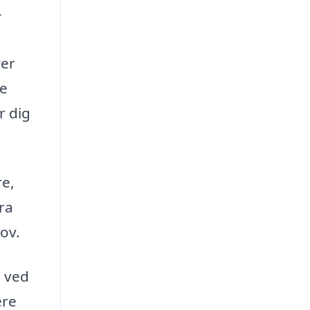
-
ver
ge
r dig
re,
fra
hov.
n ved
ere