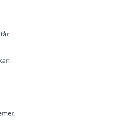
 får
 kan
emer,