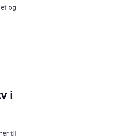
ret og
v i
er til