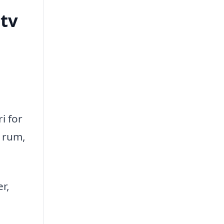
tv
i for
t rum,
r,