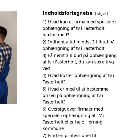
Indholdsfortegnelse
skjul
1)
Hvad kan et firma med speciale i
ophængning af tv i Fasterholt
hjælpe med?
2)
Indhent altid mindst 3 tilbud på
ophængning af tv i Fasterholt
3)
Få nemt 3 tilbud på ophængning
af tv i Fasterholt, du kan være tryg
ved
4)
Hvad koster ophængning af tv i
Fasterholt?
5)
Hvad er med til at bestemme
prisen på ophængning af tv i
Fasterholt?
6)
Oversigt over firmaer med
speciale i ophængning af TV i
Fasterholt eller hele Herning
kommune
7)
Find en professionel til