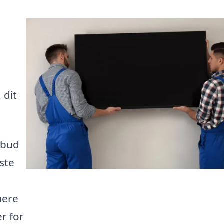
 dit
lbud
dste
mere
r for