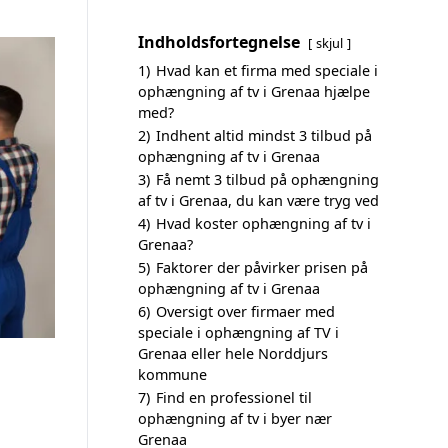
Indholdsfortegnelse
skjul
1)
Hvad kan et firma med speciale i
ophængning af tv i Grenaa hjælpe
med?
2)
Indhent altid mindst 3 tilbud på
ophængning af tv i Grenaa
3)
Få nemt 3 tilbud på ophængning
af tv i Grenaa, du kan være tryg ved
4)
Hvad koster ophængning af tv i
Grenaa?
5)
Faktorer der påvirker prisen på
ophængning af tv i Grenaa
6)
Oversigt over firmaer med
speciale i ophængning af TV i
Grenaa eller hele Norddjurs
kommune
7)
Find en professionel til
ophængning af tv i byer nær
Grenaa