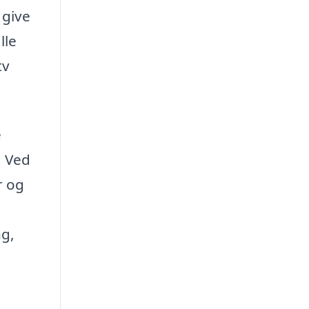
 give
lle
tv
e
. Ved
r og
ng,