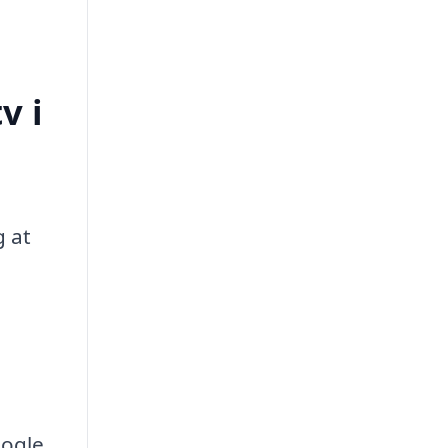
v i
g at
nogle