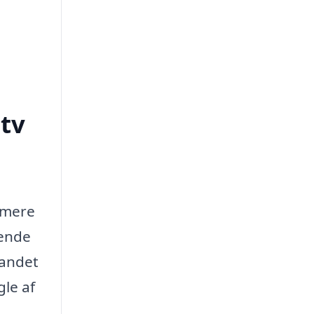
tv
imere
lende
 andet
le af