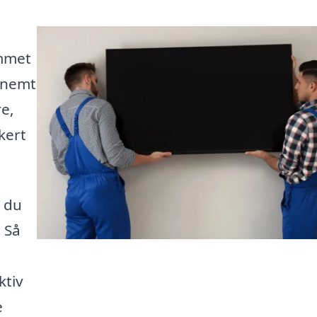
ommet
t nemt
re,
kert
n du
. Så
ktiv
e