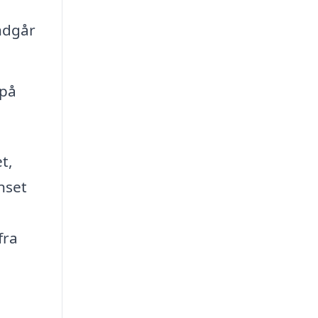
undgår
 på
t,
nset
fra