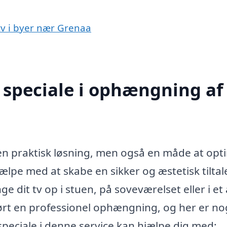
tv i byer nær Grenaa
speciale i ophængning af 
en praktisk løsning, men også en måde at opt
jælpe med at skabe en sikker og æstetisk tilta
e dit tv op i stuen, på soveværelset eller i et
ørt en professionel ophængning, og her er nog
speciale i denne service kan hjælpe dig med: