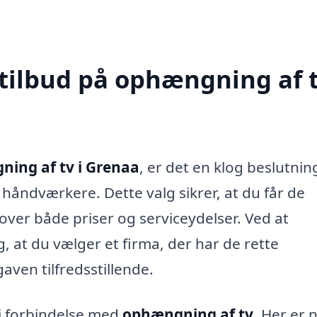
 tilbud på ophængning af t
ing af tv i Grenaa
, er det en klog beslutnin
e håndværkere. Dette valg sikrer, at du får de
over både priser og serviceydelser. Ved at
, at du vælger et firma, der har de rette
aven tilfredsstillende.
d i forbindelse med
ophængning af tv
. Her er 