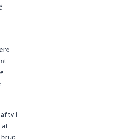
få
lere
emt
ge
e
f tv i
 at
r brug