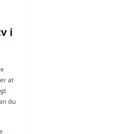
v i
te
er at
ngt
kan du
e