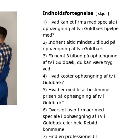
Indholdsfortegnelse
skjul
1)
Hvad kan et firma med speciale i
ophængning af tv i Guldbæk hjælpe
med?
2)
Indhent altid mindst 3 tilbud på
ophængning af tv i Guldbæk
3)
Få nemt 3 tilbud på ophængning
af tv i Guldbæk, du kan være tryg
ved
4)
Hvad koster ophængning af tv i
Guldbæk?
5)
Hvad er med til at bestemme
prisen på ophængning af tv i
Guldbæk?
6)
Oversigt over firmaer med
speciale i ophængning af TV i
Guldbæk eller hele Rebild
kommune
7)
Find en professionel til