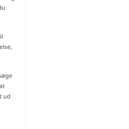
du
il
else,
 søge
at
t ud