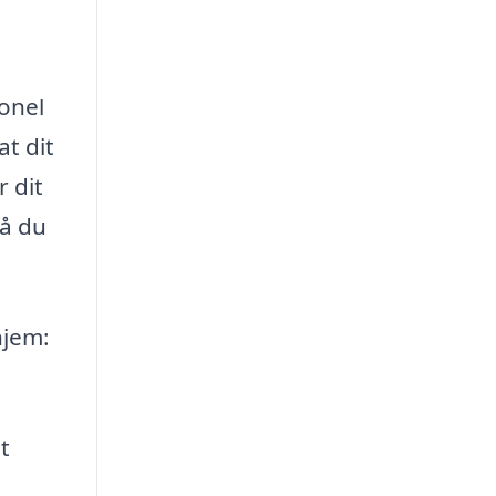
onel
at dit
r dit
så du
hjem:
t