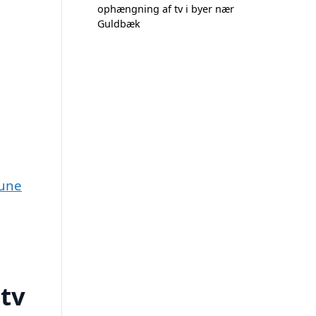
ophængning af tv i byer nær
Guldbæk
mune
tv