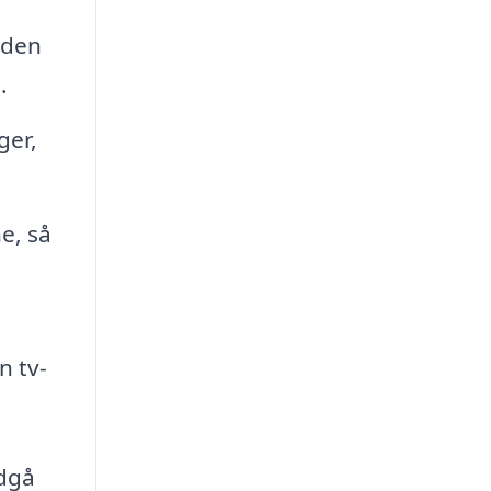
 den
.
ger,
e, så
n tv-
ndgå