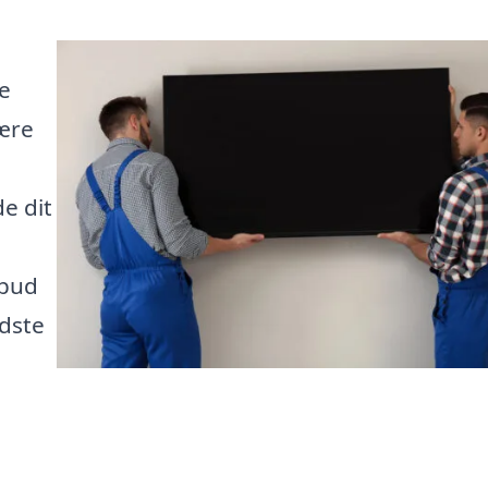
te
ære
e dit
lbud
edste