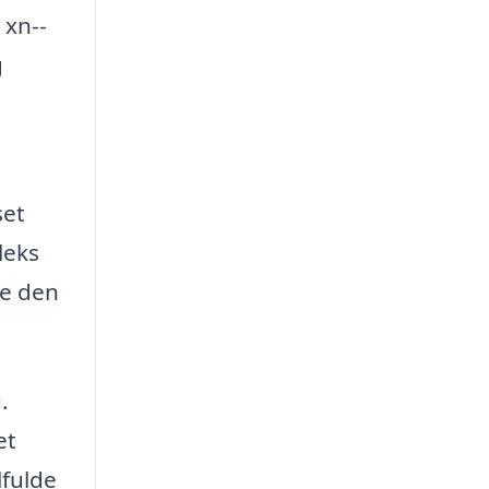
 xn--
g
,
set
leks
de den
.
et
lfulde