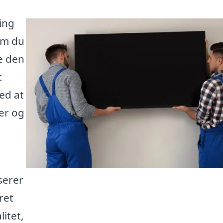
ing
om du
be den
t
ed at
ker og
iserer
ret
itet,