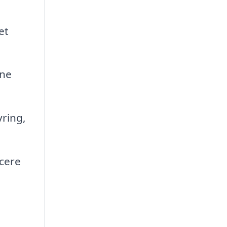
et
rne
yring,
acere