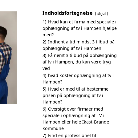
Indholdsfortegnelse
skjul
1)
Hvad kan et firma med speciale i
ophængning af tv i Hampen hjælpe
med?
2)
Indhent altid mindst 3 tilbud på
ophængning af tv i Hampen
3)
Få nemt 3 tilbud på ophængning
af tv i Hampen, du kan være tryg
ved
4)
hvad koster ophængning af tv i
Hampen?
5)
Hvad er med til at bestemme
prisen på ophængning af tv i
Hampen?
6)
Oversigt over firmaer med
speciale i ophængning af TV i
Hampen eller hele Ikast-Brande
kommune
7)
Find en professionel til