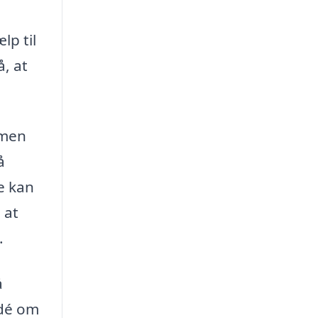
lp til
å, at
 men
å
e kan
 at
.
å
idé om