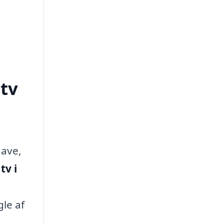
tv
gave,
tv i
le af