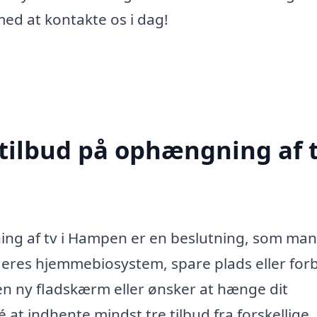
ed at kontakte os i dag!
 tilbud på ophængning af t
ning af tv i Hampen er en beslutning, som ma
 deres hjemmebiosystem, spare plads eller for
n ny fladskærm eller ønsker at hænge dit
é at indhente mindst tre tilbud fra forskellige