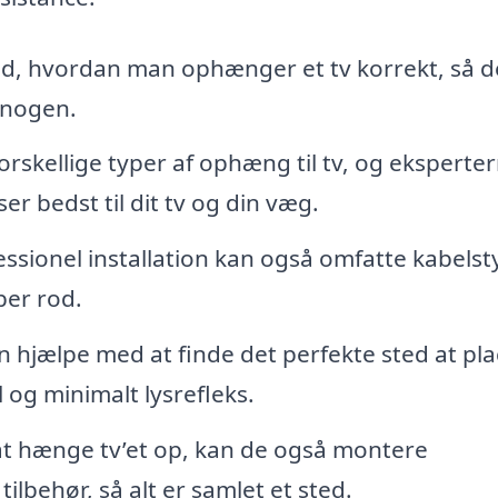
ed, hvordan man ophænger et tv korrekt, så d
e nogen.
rskellige typer af ophæng til tv, og eksperte
r bedst til dit tv og din væg.
ssionel installation kan også omfatte kabelst
ber rod.
n hjælpe med at finde det perfekte sted at pl
l og minimalt lysrefleks.
t hænge tv’et op, kan de også montere
ilbehør, så alt er samlet et sted.