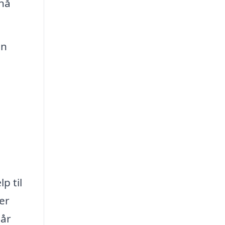
pnå
en
p til
er
går