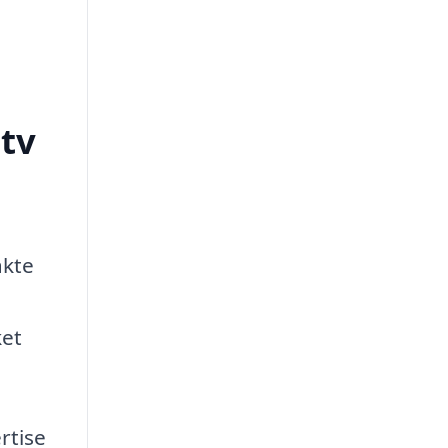
tv
akte
ket
rtise