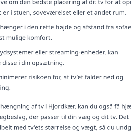
ve om den bedste placering af dit tv for at o
er i stuen, soveværelset eller et andet rum.
t hænger i den rette højde og afstand fra sofa
dst mulige komfort.
lydsystemer eller streaming-enheder, kan
 disse i din opsætning.
imerer risikoen for, at tv’et falder ned og
ing.
hængning af tv i Hjordkær, kan du også få hjæl
beslag, der passer til din væg og dit tv. Det 
tibelt med tv’ets størrelse og vægt, så du und