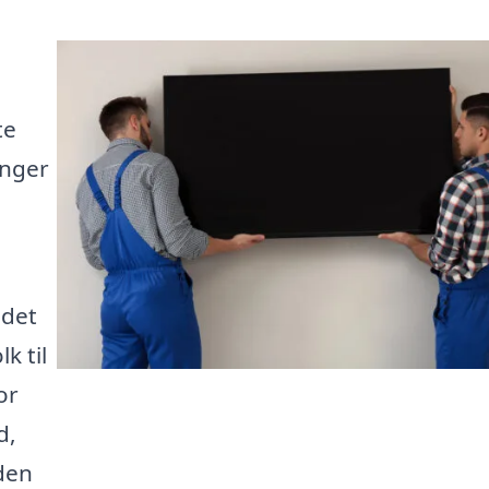
te
ænger
 det
k til
or
d,
 den