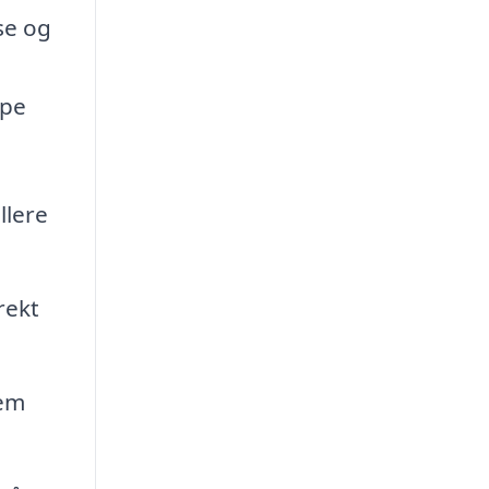
se og
lpe
llere
rekt
jem