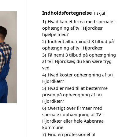
Indholdsfortegnelse
skjul
1)
Hvad kan et firma med speciale i
ophængning af tv i Hjordkær
hjælpe med?
2)
Indhent altid mindst 3 tilbud på
ophængning af tv i Hjordkær
3)
Få nemt 3 tilbud på ophængning
af tv i Hjordkær, du kan være tryg
ved
4)
Hvad koster ophængning af tv i
Hjordkær?
5)
Hvad er med til at bestemme
prisen på ophængning af tv i
Hjordkær?
6)
Oversigt over firmaer med
speciale i ophængning af TV i
Hjordkær eller hele Aabenraa
kommune
7)
Find en professionel til