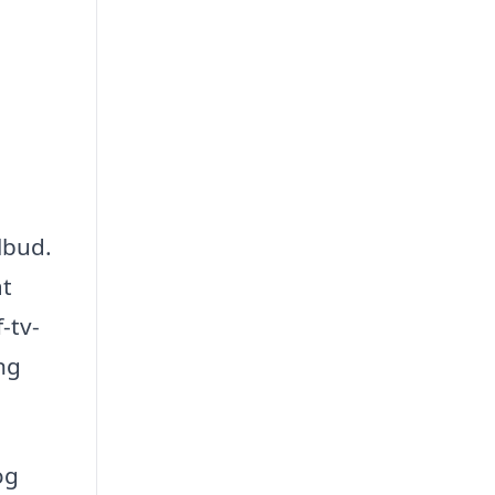
ilbud.
at
-tv-
ng
og