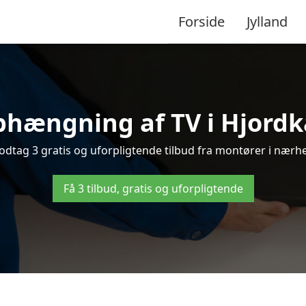
Forside
Jylland
phængning af TV i Hjordkæ
dtag 3 gratis og uforpligtende tilbud fra montører i nærhed
Få 3 tilbud, gratis og uforpligtende