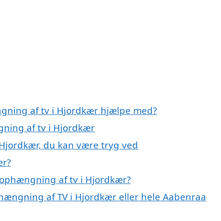
gning af tv i Hjordkær hjælpe med?
ning af tv i Hjordkær
 Hjordkær, du kan være tryg ved
ær?
 ophængning af tv i Hjordkær?
phængning af TV i Hjordkær eller hele Aabenraa