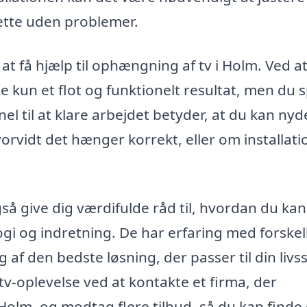
ette uden problemer.
 at få hjælp til ophængning af tv i Holm. Ved a
ke kun et flot og funktionelt resultat, men du 
el til at klare arbejdet betyder, at du kan nyde
orvidt det hænger korrekt, eller om installat
å give dig værdifulde råd til, hvordan du kan
gi og indretning. De har erfaring med forskel
 af den bedste løsning, der passer til din livss
tv-oplevelse ved at kontakte et firma, der
Holm, og modtag flere tilbud, så du kan finde