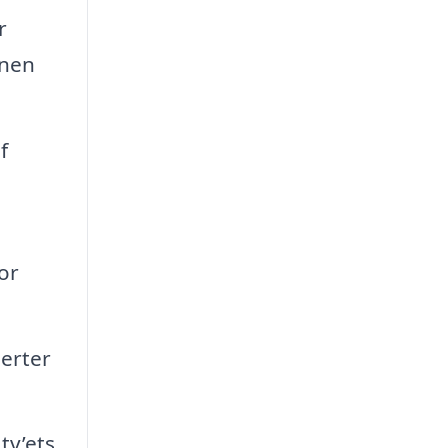
r
onen
f
or
perter
tv’ets