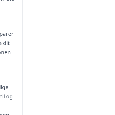
t
sparer
 dit
ionen
lige
til og
 den