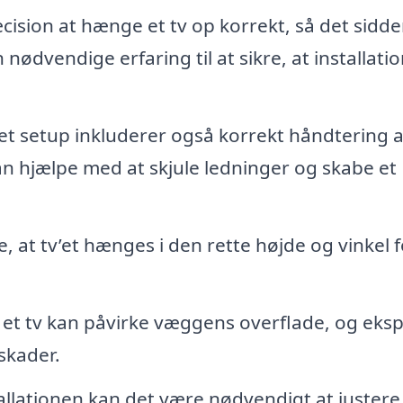
ision at hænge et tv op korrekt, så det sidde
 nødvendige erfaring til at sikre, at installati
et setup inkluderer også korrekt håndtering a
an hjælpe med at skjule ledninger og skabe et
e, at tv’et hænges i den rette højde og vinkel f
f et tv kan påvirke væggens overflade, og eks
 skader.
allationen kan det være nødvendigt at justere 