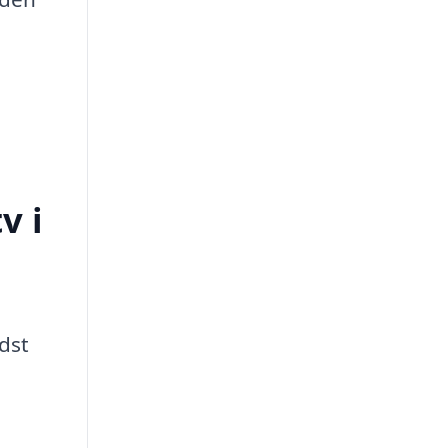
v i
dst