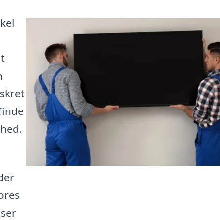
kel
et
n
iskret
finde
rhed.
der
ores
iser