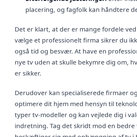
placering, og fagfolk kan håndtere d
Det er klart, at der er mange fordele ved
vælge et professionelt firma sikrer du ik
også tid og besvær. At have en profession
nye tv uden at skulle bekymre dig om, hv
er sikker.
Derudover kan specialiserede firmaer ogs
optimere dit hjem med hensyn til teknolo
typer tv-modeller og kan vejlede dig i valg
indretning. Tag det skridt mod en bedre 
beskæftiger sig med ophængning af tv i 