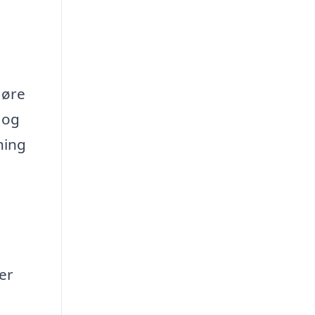
gøre
 og
ning
er