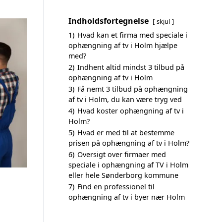
Indholdsfortegnelse
skjul
1)
Hvad kan et firma med speciale i
ophængning af tv i Holm hjælpe
med?
2)
Indhent altid mindst 3 tilbud på
ophængning af tv i Holm
3)
Få nemt 3 tilbud på ophængning
af tv i Holm, du kan være tryg ved
4)
Hvad koster ophængning af tv i
Holm?
5)
Hvad er med til at bestemme
prisen på ophængning af tv i Holm?
6)
Oversigt over firmaer med
speciale i ophængning af TV i Holm
eller hele Sønderborg kommune
7)
Find en professionel til
ophængning af tv i byer nær Holm