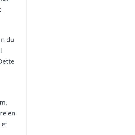
t
an du
l
Dette
em.
ære en
 et