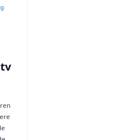
rg
tv
øren
mere
de
de