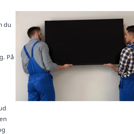
m du
ng. På
bud
den
og