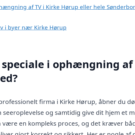
phængning af TV i Kirke Hørup eller hele Sønderbo
tv i byer nær Kirke Hørup
speciale i ophængning af 
med?
 professionelt firma i Kirke Hørup, åbner du d
in seeroplevelse og samtidig give dit hjem et 
n være en kompleks proces, og det kræver bå
bliver gjort korrekt og sikkert. Her er nogle af 