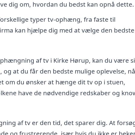
ive dig om, hvordan du bedst kan opnå dette.
rskellige typer tv-ophæng, fra faste til
tfirma kan hjælpe dig med at vælge den bedste
 ophængning af tv i Kirke Hørup, kan du være s
kt, og at du får den bedste mulige oplevelse, n
et om du ønsker at hænge dit tv op i stuen,
gfolkene have de nødvendige redskaber og kno
gning af tv er den tid, det sparer dig. At forsø
de og frustrerende, især hvis du ikke er beke