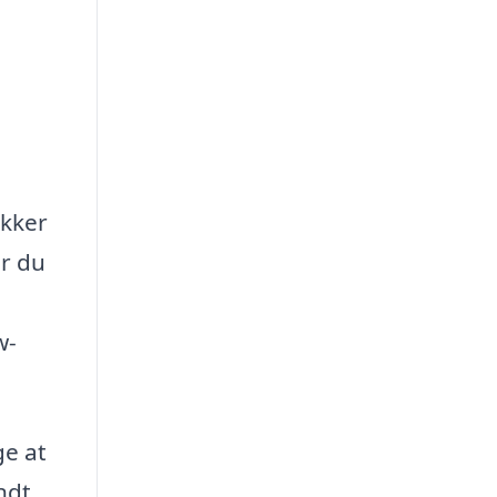
ikker
år du
w-
ge at
ndt