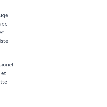
ruge
aer,
et
dste
sionel
 et
ette