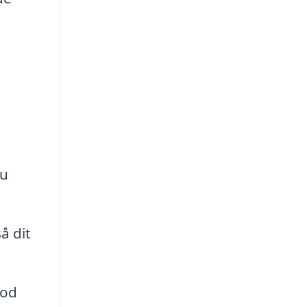
du
å dit
god