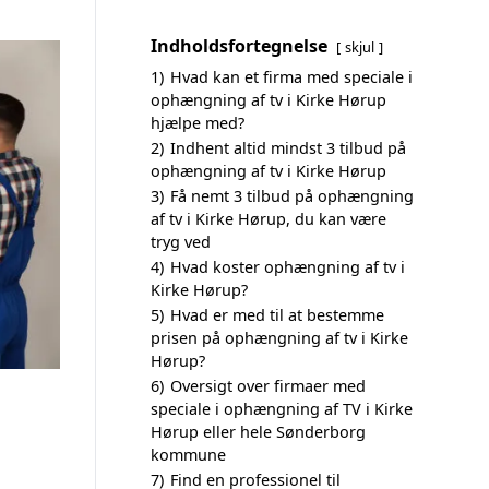
Indholdsfortegnelse
skjul
1)
Hvad kan et firma med speciale i
ophængning af tv i Kirke Hørup
hjælpe med?
2)
Indhent altid mindst 3 tilbud på
ophængning af tv i Kirke Hørup
3)
Få nemt 3 tilbud på ophængning
af tv i Kirke Hørup, du kan være
tryg ved
4)
Hvad koster ophængning af tv i
Kirke Hørup?
5)
Hvad er med til at bestemme
prisen på ophængning af tv i Kirke
Hørup?
6)
Oversigt over firmaer med
speciale i ophængning af TV i Kirke
Hørup eller hele Sønderborg
kommune
7)
Find en professionel til