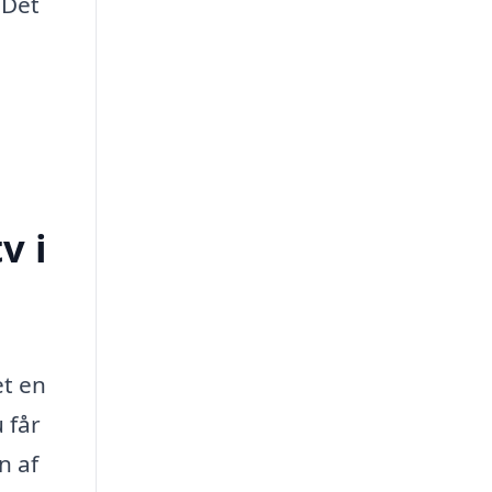
 Det
v i
et en
u får
n af