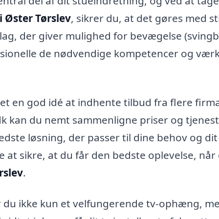
entral del af dit stueindretning, og ved at tage
 Øster Tørslev
, sikrer du, at det gøres med st
ag, der giver mulighed for bevægelse (svingb
fessionelle de nødvendige kompetencer og værk
et en god idé at indhente tilbud fra flere firma
dk kan du nemt sammenligne priser og tjenest
edste løsning, der passer til dine behov og dit
 at sikre, at du får den bedste oplevelse, når
rslev
.
år du ikke kun et velfungerende tv-ophæng, m