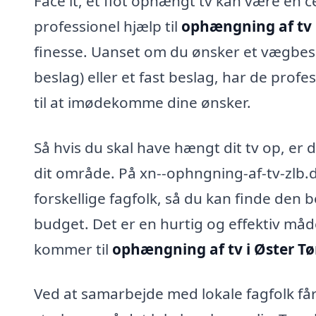
Face it, et flot ophængt tv kan være en c
professionel hjælp til
ophængning af tv i
finesse. Uanset om du ønsker et vægbesl
beslag) eller et fast beslag, har de pro
til at imødekomme dine ønsker.
Så hvis du skal have hængt dit tv op, er d
dit område. På xn--ophngning-af-tv-zlb.
forskellige fagfolk, så du kan finde den b
budget. Det er en hurtig og effektiv måde
kommer til
ophængning af tv i Øster Tø
Ved at samarbejde med lokale fagfolk f