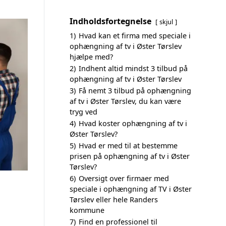
Indholdsfortegnelse
skjul
1)
Hvad kan et firma med speciale i
ophængning af tv i Øster Tørslev
hjælpe med?
2)
Indhent altid mindst 3 tilbud på
ophængning af tv i Øster Tørslev
3)
Få nemt 3 tilbud på ophængning
af tv i Øster Tørslev, du kan være
tryg ved
4)
Hvad koster ophængning af tv i
Øster Tørslev?
5)
Hvad er med til at bestemme
prisen på ophængning af tv i Øster
Tørslev?
6)
Oversigt over firmaer med
speciale i ophængning af TV i Øster
Tørslev eller hele Randers
kommune
7)
Find en professionel til