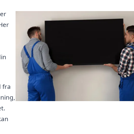
ter
 Her
din
 fra
sning,
t.
 kan