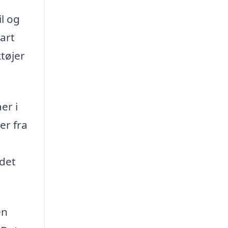
il og
art
tøjer
er i
er fra
 det
en