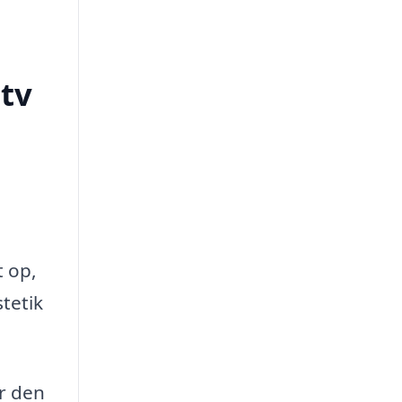
tv
t op,
tetik
år den