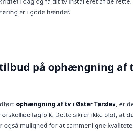
ridtet i dag og få dit tv installeret af de rette.
vestering er i gode hænder.
 tilbud på ophængning af t
udført
ophængning af tv i Øster Tørslev
, er d
orskellige fagfolk. Dette sikrer ikke blot, at d
r også mulighed for at sammenligne kvalitete