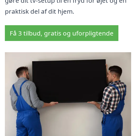
gøre dit tv-setup til en fryd for øjet og en
praktisk del af dit hjem.
Få 3 tilbud, gratis og uforpligtende