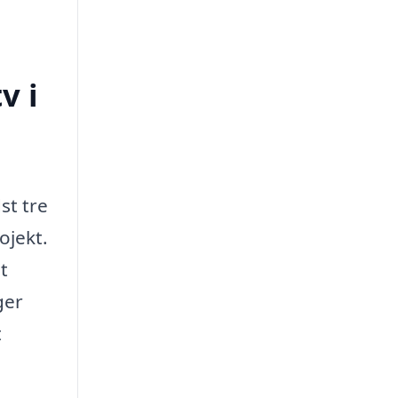
v i
st tre
ojekt.
t
ger
t