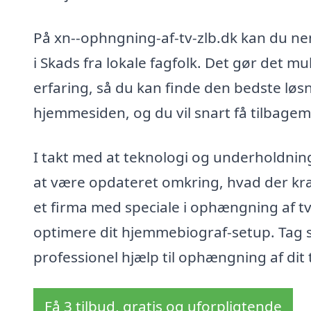
På xn--ophngning-af-tv-zlb.dk kan du ne
i Skads fra lokale fagfolk. Det gør det mu
erfaring, så du kan finde den bedste løsn
hjemmesiden, og du vil snart få tilbagem
I takt med at teknologi og underholdnin
at være opdateret omkring, hvad der kræv
et firma med speciale i ophængning af tv
optimere dit hjemmebiograf-setup. Tag s
professionel hjælp til ophængning af dit t
Få 3 tilbud, gratis og uforpligtende