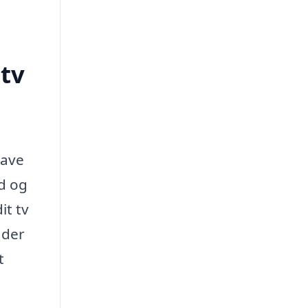
tv
have
ed og
it tv
ader
t