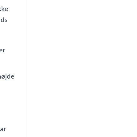
kke
ads
er
højde
har