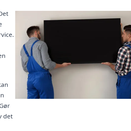
Det
e
rvice.
en
kan
en
 Gør
v det