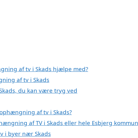
gning af tv i Skads hjælpe med?
ning af tv i Skads
 Skads, du kan være tryg ved
ophængning af tv i Skads?
phængning af TV i Skads eller hele Esbjerg kommu
tv i byer nær Skads