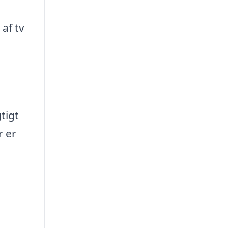
af tv
tigt
r er