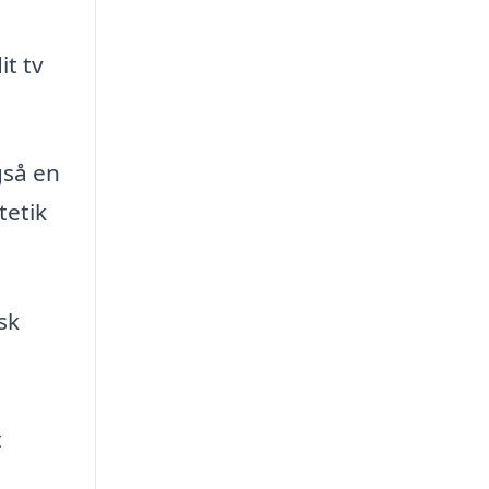
it tv
gså en
tetik
sk
t