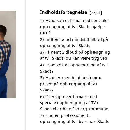
Indholdsfortegnelse
skjul
1)
Hvad kan et firma med speciale i
ophængning af tv i Skads hjælpe
med?
2)
Indhent altid mindst 3 tilbud på
ophængning af tv i Skads
3)
Få nemt 3 tilbud på ophængning
af tv i Skads, du kan være tryg ved
4)
Hvad koster ophængning af tv i
Skads?
5)
Hvad er med til at bestemme
prisen på ophængning af tv i
Skads?
6)
Oversigt over firmaer med
speciale i ophængning af TV i
Skads eller hele Esbjerg kommune
7)
Find en professionel til
ophængning af tv i byer nær Skads