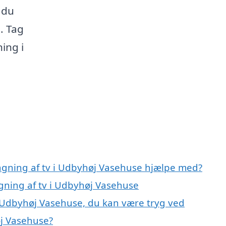
å du
. Tag
ing i
ngning af tv i Udbyhøj Vasehuse hjælpe med?
gning af tv i Udbyhøj Vasehuse
 Udbyhøj Vasehuse, du kan være tryg ved
j Vasehuse?