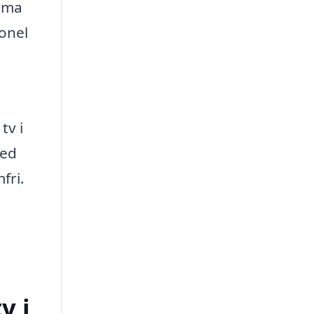
irma
ionel
tv i
med
fri.
v i