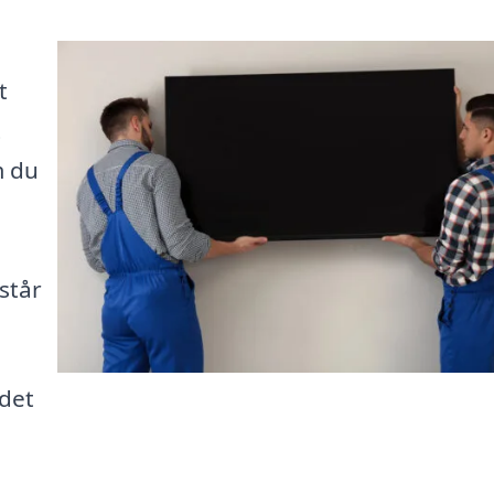
t
t
m du
står
 det