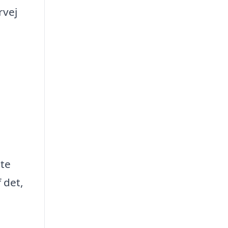
rvej
ste
 det,