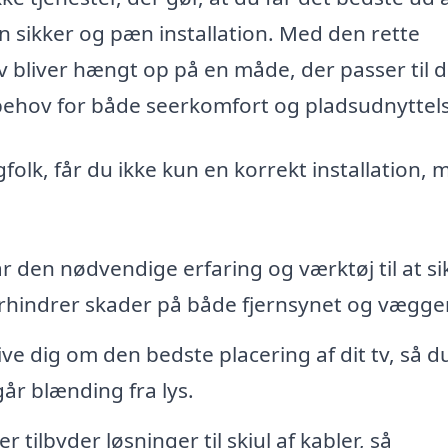
en sikker og pæn installation. Med den rette
tv bliver hængt op på en måde, der passer til d
behov for både seerkomfort og pladsudnyttel
folk, får du ikke kun en korrekt installation, 
r den nødvendige erfaring og værktøj til at si
forhindrer skader på både fjernsynet og vægge
ve dig om den bedste placering af dit tv, så d
år blænding fra lys.
tilbyder løsninger til skjul af kabler, så