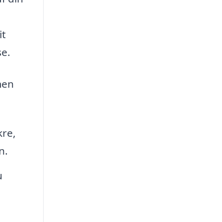
it
se.
men
kre,
n.
u