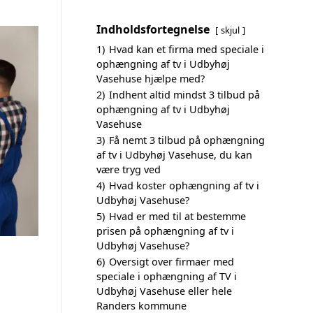
Indholdsfortegnelse
skjul
1)
Hvad kan et firma med speciale i
ophængning af tv i Udbyhøj
Vasehuse hjælpe med?
2)
Indhent altid mindst 3 tilbud på
ophængning af tv i Udbyhøj
Vasehuse
3)
Få nemt 3 tilbud på ophængning
af tv i Udbyhøj Vasehuse, du kan
være tryg ved
4)
Hvad koster ophængning af tv i
Udbyhøj Vasehuse?
5)
Hvad er med til at bestemme
prisen på ophængning af tv i
Udbyhøj Vasehuse?
6)
Oversigt over firmaer med
speciale i ophængning af TV i
Udbyhøj Vasehuse eller hele
Randers kommune