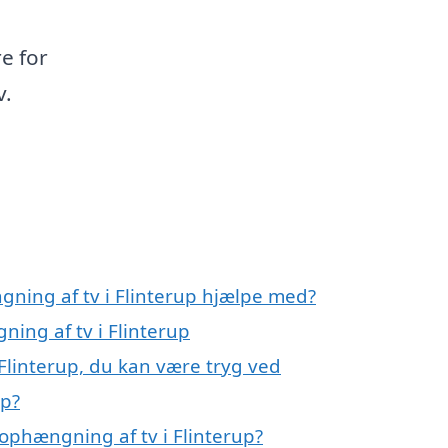
e for
v.
gning af tv i Flinterup hjælpe med?
ning af tv i Flinterup
Flinterup, du kan være tryg ved
up?
ophængning af tv i Flinterup?