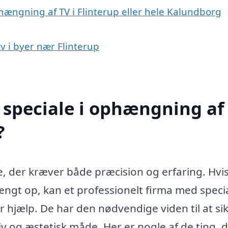
hængning af TV i Flinterup eller hele Kalundborg
v i byer nær Flinterup
speciale i ophængning af 
?
e, der kræver både præcision og erfaring. Hvi
hængt op, kan et professionelt firma med specia
 hjælp. De har den nødvendige viden til at sik
tiv og æstetisk måde. Her er nogle af de ting, 