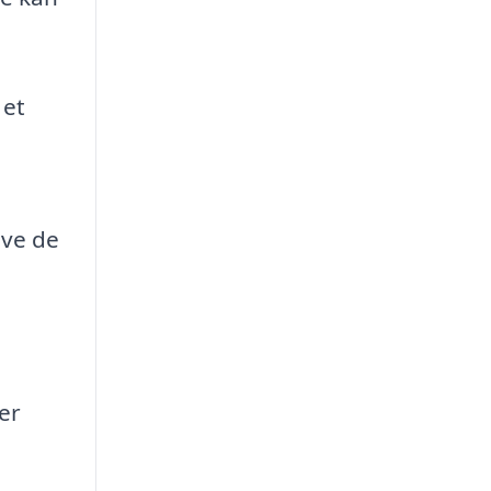
 et
ave de
er