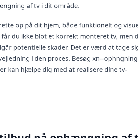
hængning af tv i dit område.
ette op på dit hjem, både funktionelt og visue
e får du ikke blot et korrekt monteret tv, men 
går potentielle skader. Det er værd at tage sig
og vejledning i den proces. Besøg xn--ophngning
 der kan hjælpe dig med at realisere dine tv-
 tilbud på ophængning af t