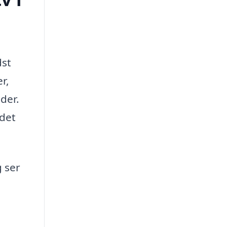
dst
r,
der.
idet
g ser