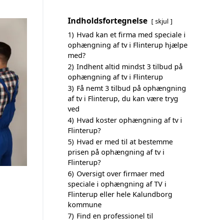
Indholdsfortegnelse
skjul
1)
Hvad kan et firma med speciale i
ophængning af tv i Flinterup hjælpe
med?
2)
Indhent altid mindst 3 tilbud på
ophængning af tv i Flinterup
3)
Få nemt 3 tilbud på ophængning
af tv i Flinterup, du kan være tryg
ved
4)
Hvad koster ophængning af tv i
Flinterup?
5)
Hvad er med til at bestemme
prisen på ophængning af tv i
Flinterup?
6)
Oversigt over firmaer med
speciale i ophængning af TV i
Flinterup eller hele Kalundborg
kommune
7)
Find en professionel til