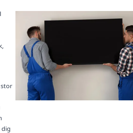
l
k,
 stor
u
n
 dig