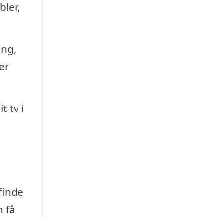
bler,
ing,
er
 tv i
finde
n få