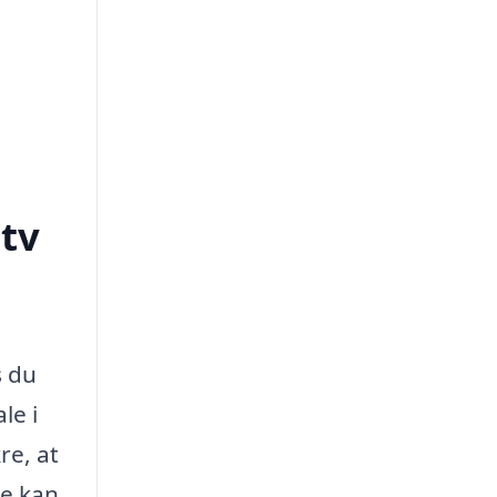
tv
s du
le i
re, at
de kan