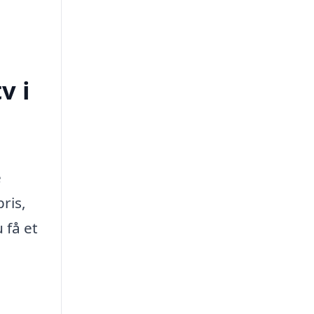
v i
e
ris,
 få et