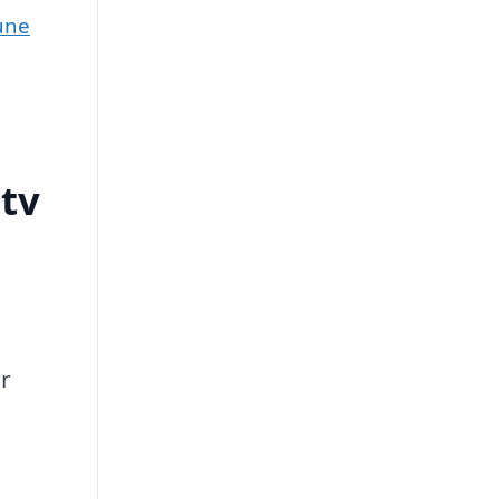
une
tv
.
r