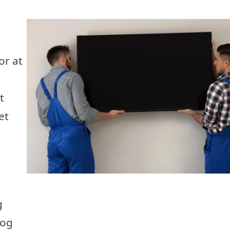
or at
t
et
g
 og