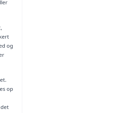
ler
,
kert
ned og
er
et.
ges op
 det