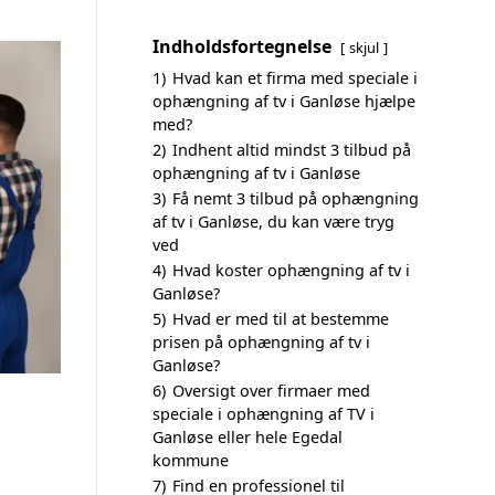
Indholdsfortegnelse
skjul
1)
Hvad kan et firma med speciale i
ophængning af tv i Ganløse hjælpe
med?
2)
Indhent altid mindst 3 tilbud på
ophængning af tv i Ganløse
3)
Få nemt 3 tilbud på ophængning
af tv i Ganløse, du kan være tryg
ved
4)
Hvad koster ophængning af tv i
Ganløse?
5)
Hvad er med til at bestemme
prisen på ophængning af tv i
Ganløse?
6)
Oversigt over firmaer med
speciale i ophængning af TV i
Ganløse eller hele Egedal
kommune
7)
Find en professionel til