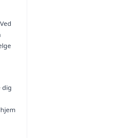
 Ved
n
ælge
 dig
t hjem