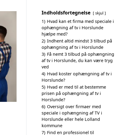
Indholdsfortegnelse
skjul
1)
Hvad kan et firma med speciale i
ophængning af tv i Horslunde
hjælpe med?
2)
Indhent altid mindst 3 tilbud på
ophængning af tv i Horslunde
3)
Få nemt 3 tilbud på ophængning
af tv i Horslunde, du kan være tryg
ved
4)
Hvad koster ophængning af tv i
Horslunde?
5)
Hvad er med til at bestemme
prisen på ophængning af tv i
Horslunde?
6)
Oversigt over firmaer med
speciale i ophængning af TV i
Horslunde eller hele Lolland
kommune
7)
Find en professionel til