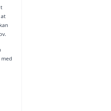
at
 at
 kan
ov.
n
ke med