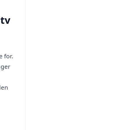
tv
 for.
nger
den