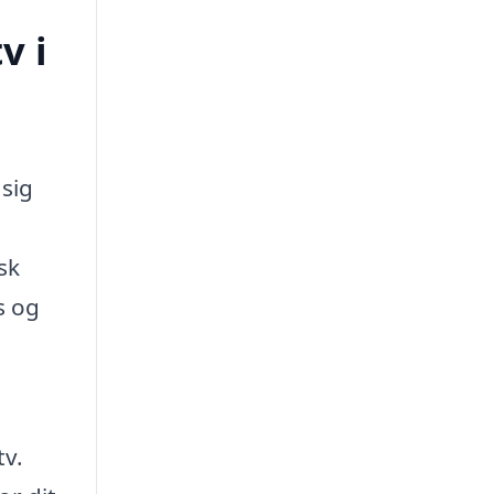
v i
 sig
sk
s og
tv.