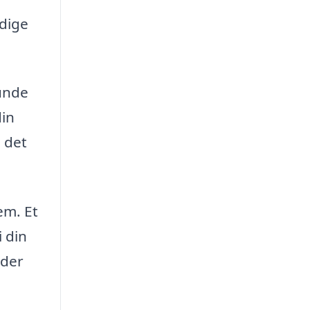
ndige
lunde
din
 det
em. Et
i din
ader