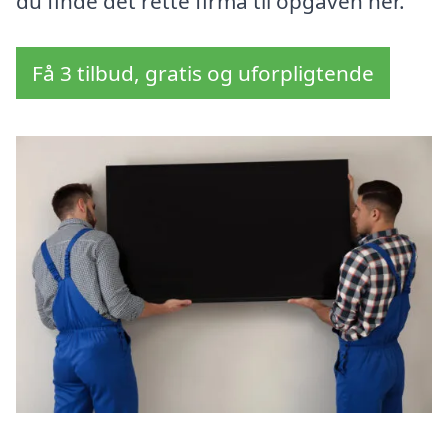
du finde det rette firma til opgaven her.
Få 3 tilbud, gratis og uforpligtende