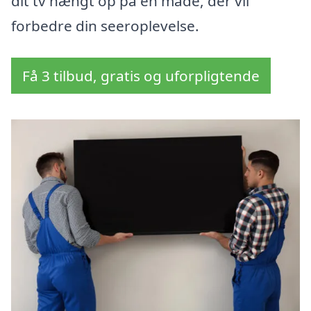
dit tv hængt op på en måde, der vil
forbedre din seeroplevelse.
Få 3 tilbud, gratis og uforpligtende