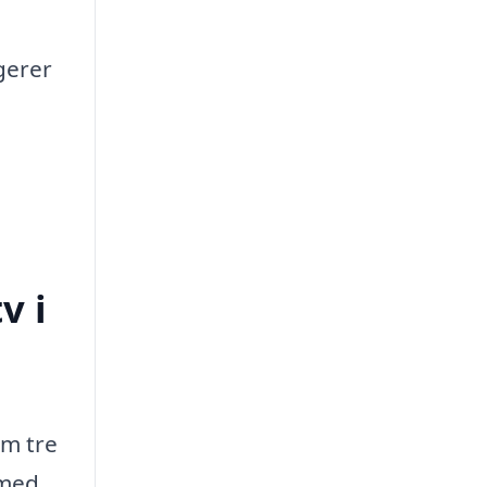
ngerer
v i
um tre
 med