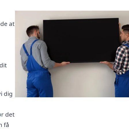
de at
dit
i dig
ør det
n få