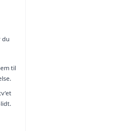
r du
em til
lse.
v’et
lidt.