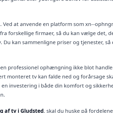
ris. Ved at anvende en platform som xn--ophng
fra forskellige firmaer, så du kan vælge det, d
v. Du kan sammenligne priser og tjenester, så 
 da en professionel ophængning ikke blot handl
ert monteret tv kan falde ned og forårsage s
 en investering i både din komfort og sikkerh
en.
af tv i Gludsted
, skal du huske på fordelen