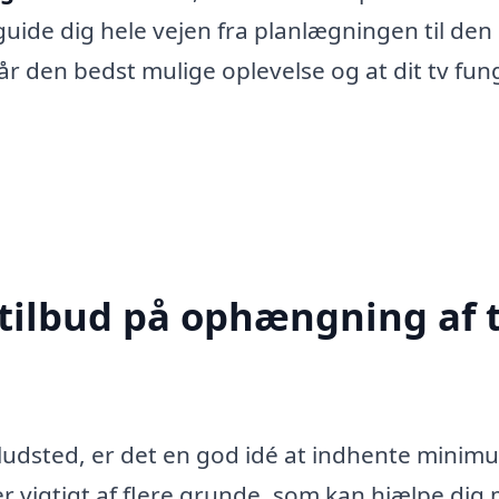
guide dig hele vejen fra planlægningen til den
u får den bedst mulige oplevelse og at dit tv fu
 tilbud på ophængning af t
Gludsted, er det en god idé at indhente minim
 er vigtigt af flere grunde, som kan hjælpe dig