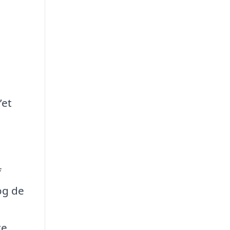
’et
f
og de
ce