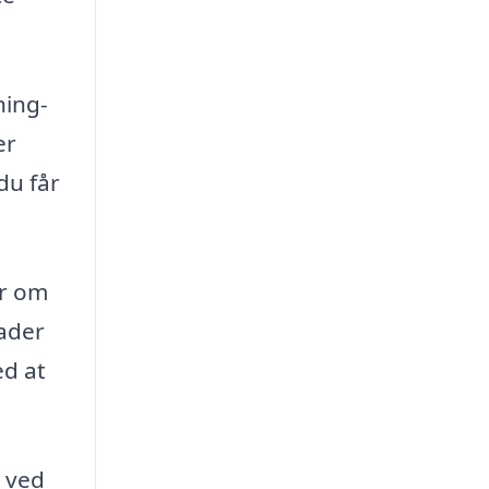
ning-
er
du får
er om
kader
ed at
e ved