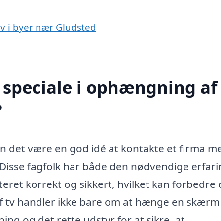
tv i byer nær Gludsted
speciale i ophængning af 
?
an det være en god idé at kontakte et firma m
 Disse fagfolk har både den nødvendige erfar
onteret korrekt og sikkert, hvilket kan forbedre 
f tv handler ikke bare om at hænge en skærm
g og det rette udstyr for at sikre, at