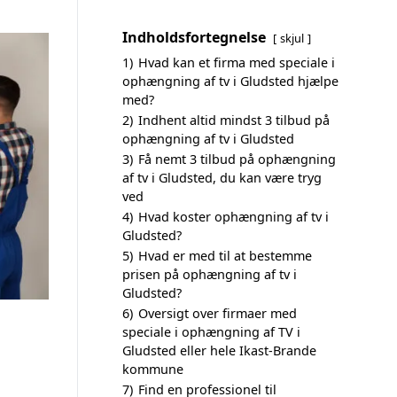
Indholdsfortegnelse
skjul
1)
Hvad kan et firma med speciale i
ophængning af tv i Gludsted hjælpe
med?
2)
Indhent altid mindst 3 tilbud på
ophængning af tv i Gludsted
3)
Få nemt 3 tilbud på ophængning
af tv i Gludsted, du kan være tryg
ved
4)
Hvad koster ophængning af tv i
Gludsted?
5)
Hvad er med til at bestemme
prisen på ophængning af tv i
Gludsted?
6)
Oversigt over firmaer med
speciale i ophængning af TV i
Gludsted eller hele Ikast-Brande
kommune
7)
Find en professionel til