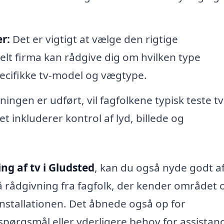
r:
Det er vigtigt at vælge den rigtige
nelt firma kan rådgive dig om hvilken type
pecifikke tv-model og vægtype.
ngen er udført, vil fagfolkene typisk teste tv
Det inkluderer kontrol af lyd, billede og
g af tv i Gludsted
, kan du også nyde godt a
å rådgivning fra fagfolk, der kender området 
 installationen. Det åbnede også op for
spørgsmål eller yderligere behov for assistan