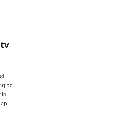
tv
ed
ing og
din
 op