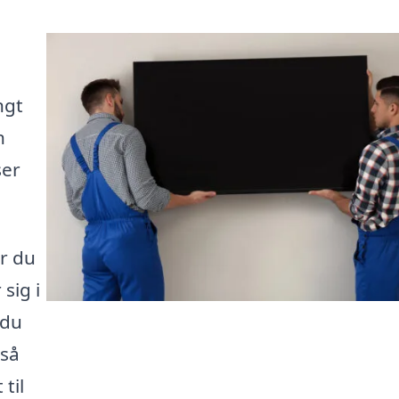
ngt
n
ser
or du
sig i
 du
 så
til