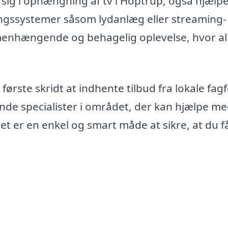
 sig i ophængning af tv i Hoptrup, også hjæl
ngssystemer såsom lydanlæg eller streaming-
enhængende og behagelig oplevelse, hvor al
r første skridt at indhente tilbud fra lokale fagf
nde specialister i området, der kan hjælpe me
 Det er en enkel og smart måde at sikre, at du f