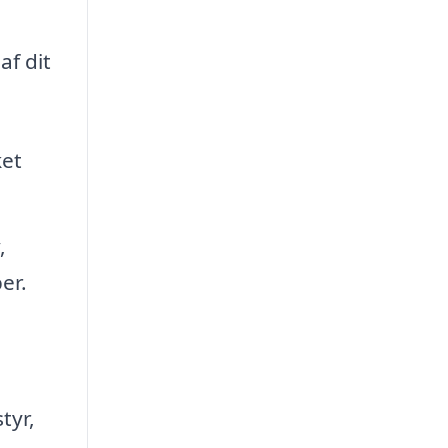
af dit
ket
,
er.
tyr,