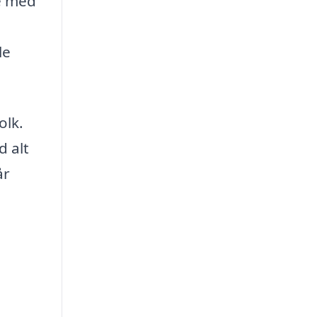
pe med
le
olk.
d alt
år