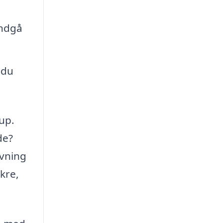
undgå
 du
up.
de?
ivning
kre,