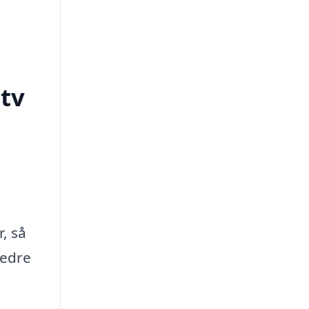
tv
, så
bedre