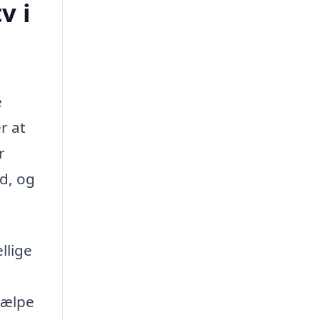
v i
e
r at
r
ud, og
llige
jælpe