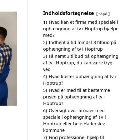
Indholdsfortegnelse
skjul
1)
Hvad kan et firma med speciale i
ophængning af tv i Hoptrup hjælpe
med?
2)
Indhent altid mindst 3 tilbud på
ophængning af tv i Hoptrup
3)
Få nemt 3 tilbud på ophængning
af tv i Hoptrup, du kan være tryg
ved
4)
Hvad koster ophængning af tv i
Hoptrup?
5)
Hvad er med til at bestemme
prisen på ophængning af tv i
Hoptrup?
6)
Oversigt over firmaer med
speciale i ophængning af TV i
Hoptrup eller hele Haderslev
kommune
7)
Find professionel hjælp til