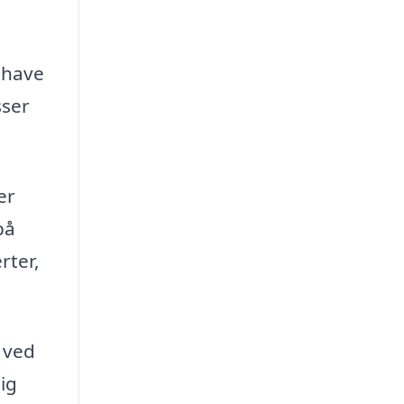
t have
sser
er
på
rter,
 ved
ig