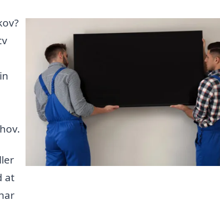
kov?
tv
in
ehov.
ler
d at
 har