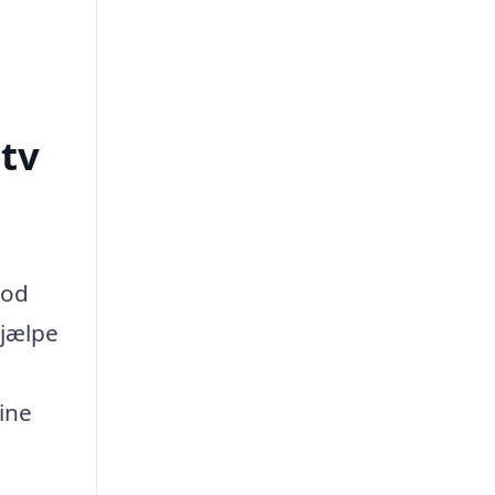
tv
god
hjælpe
dine