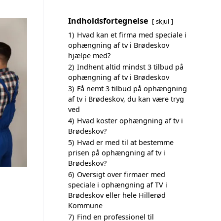
Indholdsfortegnelse
skjul
1)
Hvad kan et firma med speciale i
ophængning af tv i Brødeskov
hjælpe med?
2)
Indhent altid mindst 3 tilbud på
ophængning af tv i Brødeskov
3)
Få nemt 3 tilbud på ophængning
af tv i Brødeskov, du kan være tryg
ved
4)
Hvad koster ophængning af tv i
Brødeskov?
5)
Hvad er med til at bestemme
prisen på ophængning af tv i
Brødeskov?
6)
Oversigt over firmaer med
speciale i ophængning af TV i
Brødeskov eller hele Hillerød
Kommune
7)
Find en professionel til