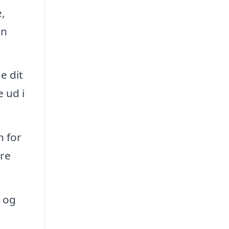
,
en
e dit
 ud i
n for
øre
r og