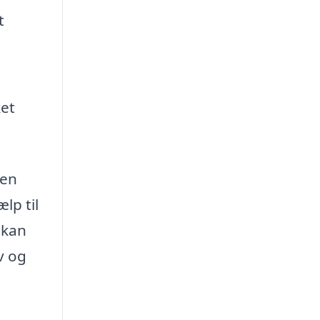
t
ket
ven
lp til
 kan
v og