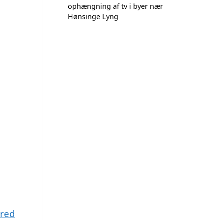
ophængning af tv i byer nær
Hønsinge Lyng
rred