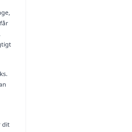
nge,
får
,
gtigt
ks.
kan
 dit