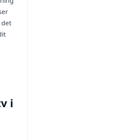
gning
ser
 det
dit
v i