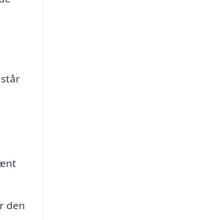
 står
pænt
år den