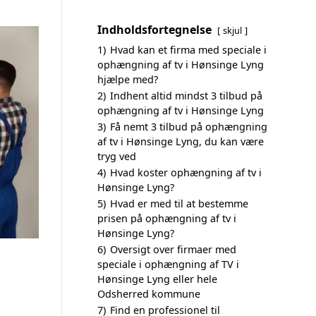
Indholdsfortegnelse
skjul
1)
Hvad kan et firma med speciale i
ophængning af tv i Hønsinge Lyng
hjælpe med?
2)
Indhent altid mindst 3 tilbud på
ophængning af tv i Hønsinge Lyng
3)
Få nemt 3 tilbud på ophængning
af tv i Hønsinge Lyng, du kan være
tryg ved
4)
Hvad koster ophængning af tv i
Hønsinge Lyng?
5)
Hvad er med til at bestemme
prisen på ophængning af tv i
Hønsinge Lyng?
6)
Oversigt over firmaer med
speciale i ophængning af TV i
Hønsinge Lyng eller hele
Odsherred kommune
7)
Find en professionel til