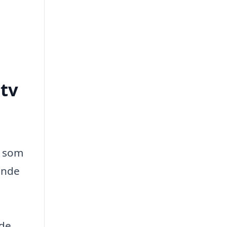
tv
, som
inde
yde