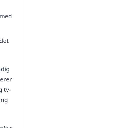
e med
 det
ndig
serer
 tv-
ing