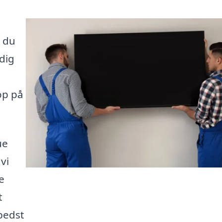
r du
 dig
op på
ue
vi
e
t
bedst