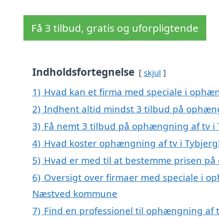
Få 3 tilbud, gratis og uforpligtende
Indholdsfortegnelse
skjul
1)
Hvad kan et firma med speciale i ophæng
2)
Indhent altid mindst 3 tilbud på ophængn
3)
Få nemt 3 tilbud på ophængning af tv i 
4)
Hvad koster ophængning af tv i Tybjergl
5)
Hvad er med til at bestemme prisen på o
6)
Oversigt over firmaer med speciale i oph
Næstved kommune
7)
Find en professionel til ophængning af t