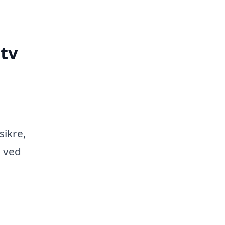
tv
sikre,
e ved