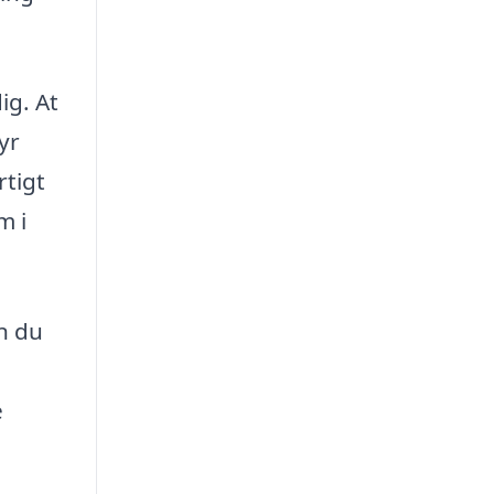
ig. At
yr
rtigt
m i
an du
e