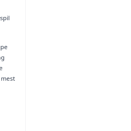
spil
lpe
ng
e
n mest