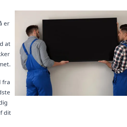
å er
d at
kker
met.
 fra
dste
dig
 dit