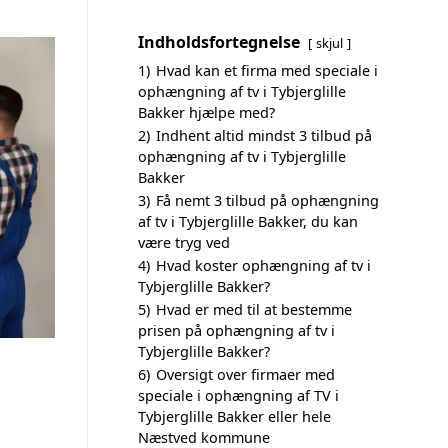
Indholdsfortegnelse
skjul
1)
Hvad kan et firma med speciale i
ophængning af tv i Tybjerglille
Bakker hjælpe med?
2)
Indhent altid mindst 3 tilbud på
ophængning af tv i Tybjerglille
Bakker
3)
Få nemt 3 tilbud på ophængning
af tv i Tybjerglille Bakker, du kan
være tryg ved
4)
Hvad koster ophængning af tv i
Tybjerglille Bakker?
5)
Hvad er med til at bestemme
prisen på ophængning af tv i
Tybjerglille Bakker?
6)
Oversigt over firmaer med
speciale i ophængning af TV i
Tybjerglille Bakker eller hele
Næstved kommune