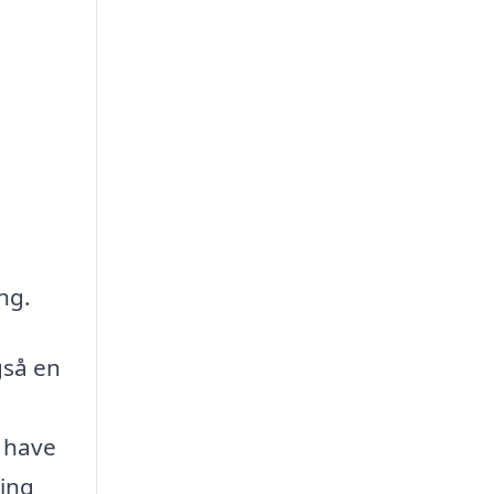
ng.
gså en
t have
ning